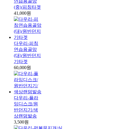
연습용골망
(중)/피칭타겟
41,000원
다우리-피칭
연습용골망
(대)/원반던지
기타겟
60,000원
다우리-플라
잉디스크/원
반던지기/색
상랜덤발송
3,500원