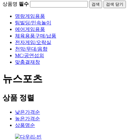
상품명
필수
검색
닫기
명랑게임용품
팀빌딩/민속놀이
에어게임용품
체육용품구매/납품
전자게임/오락실
천막/무대/음향
MC/공연섭외
맞춤결재창
뉴스포츠
상품 정렬
낮은가격순
높은가격순
상품명순