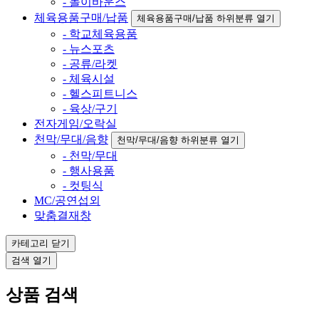
- 놀이바운스
체육용품구매/납품
체육용품구매/납품 하위분류 열기
- 학교체육용품
- 뉴스포츠
- 공류/라켓
- 체육시설
- 헬스피트니스
- 육상/구기
전자게임/오락실
천막/무대/음향
천막/무대/음향 하위분류 열기
- 천막/무대
- 행사용품
- 컷팅식
MC/공연섭외
맞춤결재창
카테고리
닫기
검색
열기
상품 검색