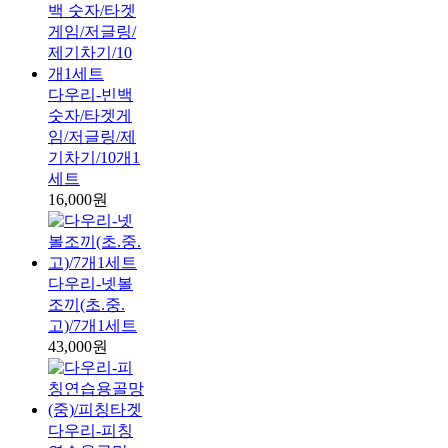
다우리-빈백
숫자/타겟게
임/저글링/제
기차기/10개1
세트
16,000원
다우리-넷볼
조끼(초.중.
고)/7개1세트
43,000원
다우리-피칭