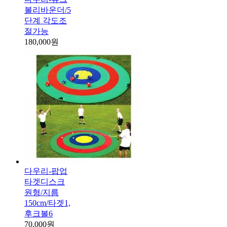
볼리바운더/5
단계 각도조
절가능
180,000원
다우리-팝업
타겟디스크
원형/지름
150cm/타겟1,
후크볼6
70,000원