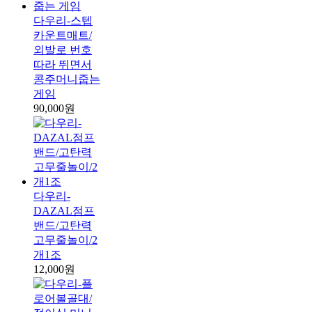
다우리-스텝
카운트매트/
외발로 번호
따라 뛰면서
콩주머니줍는
게임
90,000원
다우리-
DAZAL점프
밴드/고탄력
고무줄놀이/2
개1조
12,000원