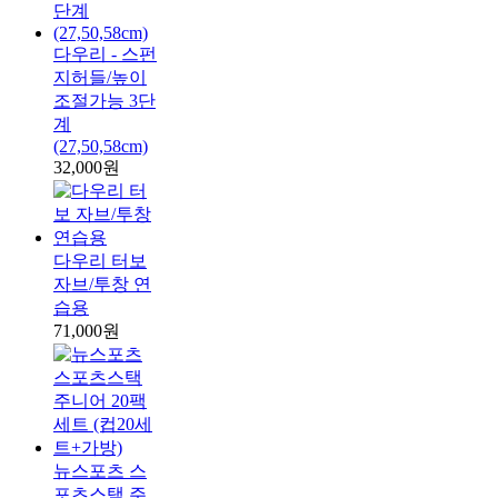
다우리 - 스펀
지허들/높이
조절가능 3단
계
(27,50,58cm)
32,000원
다우리 터보
자브/투창 연
습용
71,000원
뉴스포츠 스
포츠스택 주