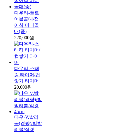
다우리-플로
어볼골대/접
이식 미니골
대(중)
220,000원
다우리-스태
킹 타이머/컵
쌓기 타이머
20,000원
다우-V.발리
볼(경량)/빅발
리볼/직경