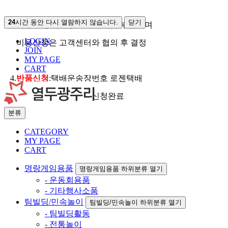
24
시간 동안 다시 열람하지 않습니다.
닫기
3.
배송료
:왕복배송료는 고객님 부담이며
LOGIN
비용산정은 고객센터와 협의 후 결정
JOIN
MY PAGE
CART
4.
반품신청
:택배운송장번호 로젠택배
홈피에 입력하면 간편신청완료
분류
CATEGORY
MY PAGE
CART
명랑게임용품
명랑게임용품 하위분류 열기
- 운동회용품
- 기타행사소품
팀빌딩/민속놀이
팀빌딩/민속놀이 하위분류 열기
- 팀빌딩활동
- 전통놀이