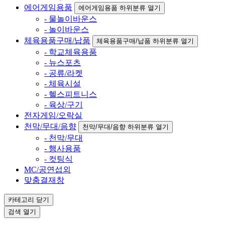
에어게임용품
에어게임용품 하위분류 열기
- 물놀이바운스
- 놀이바운스
체육용품구매/납품
체육용품구매/납품 하위분류 열기
- 학교체육용품
- 뉴스포츠
- 공류/라켓
- 체육시설
- 헬스피트니스
- 육상/구기
전자게임/오락실
천막/무대/음향
천막/무대/음향 하위분류 열기
- 천막/무대
- 행사용품
- 컷팅식
MC/공연섭외
맞춤결재창
카테고리
닫기
검색
열기