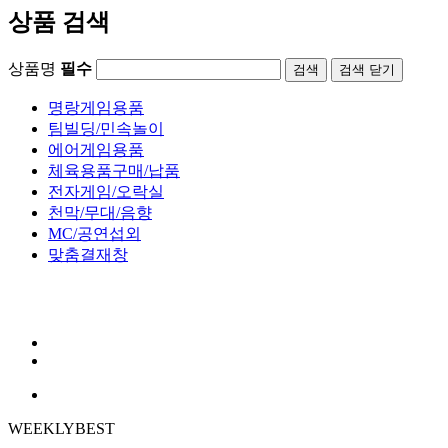
상품 검색
상품명
필수
검색
닫기
명랑게임용품
팀빌딩/민속놀이
에어게임용품
체육용품구매/납품
전자게임/오락실
천막/무대/음향
MC/공연섭외
맞춤결재창
WEEKLY
BEST